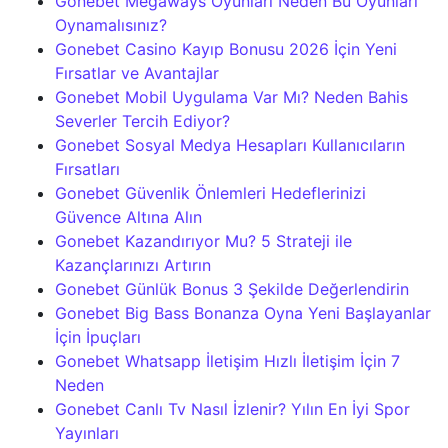
Gonebet Megaways Oyunları Neden Bu Oyunları
Oynamalısınız?
Gonebet Casino Kayıp Bonusu 2026 İçin Yeni
Fırsatlar ve Avantajlar
Gonebet Mobil Uygulama Var Mı? Neden Bahis
Severler Tercih Ediyor?
Gonebet Sosyal Medya Hesapları Kullanıcıların
Fırsatları
Gonebet Güvenlik Önlemleri Hedeflerinizi
Güvence Altına Alın
Gonebet Kazandırıyor Mu? 5 Strateji ile
Kazançlarınızı Artırın
Gonebet Günlük Bonus 3 Şekilde Değerlendirin
Gonebet Big Bass Bonanza Oyna Yeni Başlayanlar
İçin İpuçları
Gonebet Whatsapp İletişim Hızlı İletişim İçin 7
Neden
Gonebet Canlı Tv Nasıl İzlenir? Yılın En İyi Spor
Yayınları