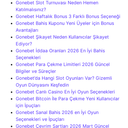
Gonebet Slot Turnuvası Neden Hemen
Katılmalısınız?
Gonebet Haftalık Bonus 3 Farklı Bonus Seçeneği
Gonebet Bahis Kuponu Yeni Üyeler için Bonus
Avantajları
Gonebet Şikayet Neden Kullanıcılar Şikayet
Ediyor?
Gonebet İddaa Oranları 2026 En İyi Bahis
Seçenekleri
Gonebet Para Çekme Limitleri 2026 Güncel
Bilgiler ve Süreçler
Gonebet’da Hangi Slot Oyunları Var? Gizemli
Oyun Dünyasını Keşfedin
Gonebet Canlı Casino En İyi Oyun Seçenekleri
Gonebet Bitcoin İle Para Çekme Yeni Kullanıcılar
için İpuçları
Gonebet Sanal Bahis 2026 en İyi Oyun
Seçenekleri ve İpuçları
Gonebet Çevrim Şartları 2026 Mart Güncel