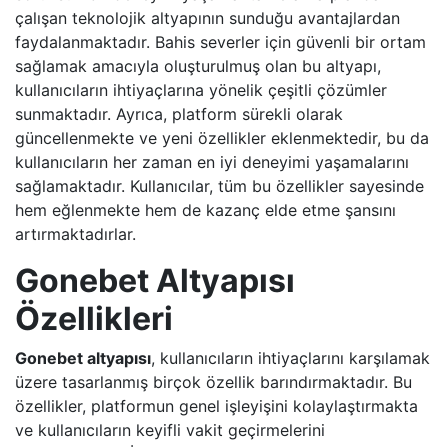
çalışan teknolojik altyapının sunduğu avantajlardan
faydalanmaktadır. Bahis severler için güvenli bir ortam
sağlamak amacıyla oluşturulmuş olan bu altyapı,
kullanıcıların ihtiyaçlarına yönelik çeşitli çözümler
sunmaktadır. Ayrıca, platform sürekli olarak
güncellenmekte ve yeni özellikler eklenmektedir, bu da
kullanıcıların her zaman en iyi deneyimi yaşamalarını
sağlamaktadır. Kullanıcılar, tüm bu özellikler sayesinde
hem eğlenmekte hem de kazanç elde etme şansını
artırmaktadırlar.
Gonebet Altyapısı
Özellikleri
Gonebet altyapısı
, kullanıcıların ihtiyaçlarını karşılamak
üzere tasarlanmış birçok özellik barındırmaktadır. Bu
özellikler, platformun genel işleyişini kolaylaştırmakta
ve kullanıcıların keyifli vakit geçirmelerini