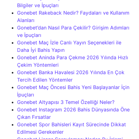
Bilgiler ve İpuçları
Gonebet Rakeback Nedir? Faydaları ve Kullanım
Alanları
Gonebet’dan Nasıl Para Çekilir? Girişim Adımları
ve İpuçları
Gonebet Maç İzle Canlı Yayın Seçenekleri ile
Daha İyi Bahis Yapın
Gonebet Aninda Para Çekme 2026 Yılında Hızlı
Çekim Yöntemleri
Gonebet Banka Havalesi 2026 Yılında En Çok
Tercih Edilen Yöntemler
Gonebet Maç Öncesi Bahis Yeni Başlayanlar İçin
İpuçları
Gonebet Altyapısı 3 Temel Özelliği Neler?
Gonebet Instagram 2026 Bahis Dünyasında Öne
Çıkan Fırsatlar
Gonebet Spor Bahisleri Kayıt Sürecinde Dikkat
Edilmesi Gerekenler