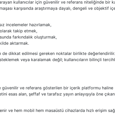
ayan kullanıcılar için güvenilir ve referans niteliğinde bir 
maşası karşısında araştırmaya dayalı, dengeli ve objektif içe
fsız incelemeler hazırlamak,
olarak takip etmek,
nusunda farkındalık oluşturmak,
ekilde aktarmak.
de dikkat edilmesi gereken noktalar birlikte değerlendirilir
klemek veya karalamak değil; kullanıcıların bilinçli tercih
güvenilir ve referans gösterilen bir içerik platformu haline
ni esas alan, şeffaf ve tarafsız yayın anlayışıyla öne çıkan
lenir ve hem mobil hem masaüstü cihazlarda hızlı erişim sağl