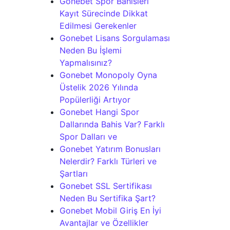
Gonebet Spor Bahisleri
Kayıt Sürecinde Dikkat
Edilmesi Gerekenler
Gonebet Lisans Sorgulaması
Neden Bu İşlemi
Yapmalısınız?
Gonebet Monopoly Oyna
Üstelik 2026 Yılında
Popülerliği Artıyor
Gonebet Hangi Spor
Dallarında Bahis Var? Farklı
Spor Dalları ve
Gonebet Yatırım Bonusları
Nelerdir? Farklı Türleri ve
Şartları
Gonebet SSL Sertifikası
Neden Bu Sertifika Şart?
Gonebet Mobil Giriş En İyi
Avantajlar ve Özellikler