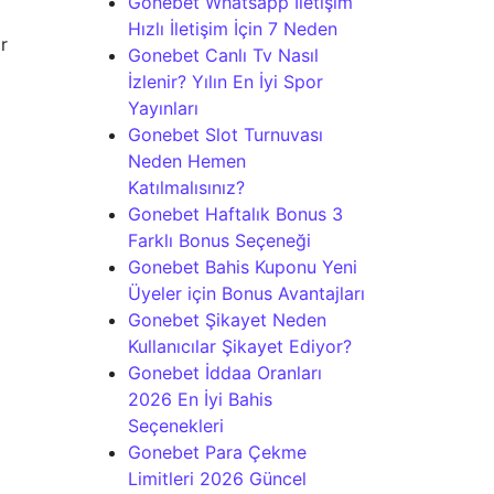
Gonebet Whatsapp İletişim
Hızlı İletişim İçin 7 Neden
r
Gonebet Canlı Tv Nasıl
İzlenir? Yılın En İyi Spor
Yayınları
Gonebet Slot Turnuvası
Neden Hemen
Katılmalısınız?
Gonebet Haftalık Bonus 3
Farklı Bonus Seçeneği
Gonebet Bahis Kuponu Yeni
Üyeler için Bonus Avantajları
Gonebet Şikayet Neden
Kullanıcılar Şikayet Ediyor?
Gonebet İddaa Oranları
2026 En İyi Bahis
Seçenekleri
Gonebet Para Çekme
Limitleri 2026 Güncel