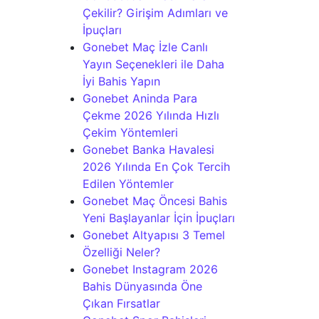
Çekilir? Girişim Adımları ve
İpuçları
Gonebet Maç İzle Canlı
Yayın Seçenekleri ile Daha
İyi Bahis Yapın
Gonebet Aninda Para
Çekme 2026 Yılında Hızlı
Çekim Yöntemleri
Gonebet Banka Havalesi
2026 Yılında En Çok Tercih
Edilen Yöntemler
Gonebet Maç Öncesi Bahis
Yeni Başlayanlar İçin İpuçları
Gonebet Altyapısı 3 Temel
Özelliği Neler?
Gonebet Instagram 2026
Bahis Dünyasında Öne
Çıkan Fırsatlar