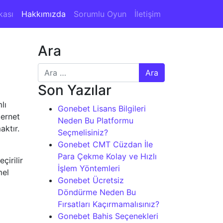
ikası
Hakkımızda
Sorumlu Oyun
İletişim
Ara
Arama:
Son Yazılar
lı
Gonebet Lisans Bilgileri
ternet
Neden Bu Platformu
aktır.
Seçmelisiniz?
Gonebet CMT Cüzdan İle
Para Çekme Kolay ve Hızlı
çirilir
İşlem Yöntemleri
mel
Gonebet Ücretsiz
Döndürme Neden Bu
Fırsatları Kaçırmamalısınız?
Gonebet Bahis Seçenekleri