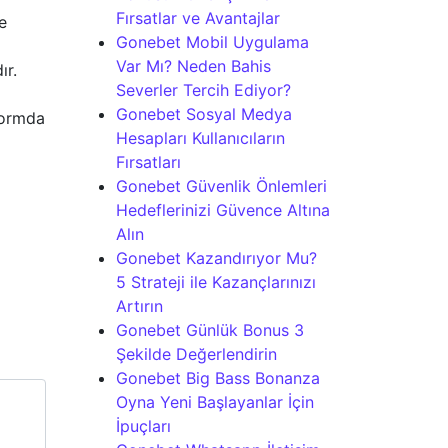
Fırsatlar ve Avantajlar
e
Gonebet Mobil Uygulama
Var Mı? Neden Bahis
ır.
Severler Tercih Ediyor?
Gonebet Sosyal Medya
formda
Hesapları Kullanıcıların
Fırsatları
Gonebet Güvenlik Önlemleri
Hedeflerinizi Güvence Altına
Alın
Gonebet Kazandırıyor Mu?
5 Strateji ile Kazançlarınızı
Artırın
Gonebet Günlük Bonus 3
Şekilde Değerlendirin
Gonebet Big Bass Bonanza
Oyna Yeni Başlayanlar İçin
İpuçları