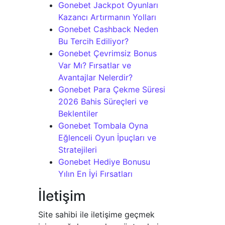
Gonebet Jackpot Oyunları
Kazancı Artırmanın Yolları
Gonebet Cashback Neden
Bu Tercih Ediliyor?
Gonebet Çevrimsiz Bonus
Var Mı? Fırsatlar ve
Avantajlar Nelerdir?
Gonebet Para Çekme Süresi
2026 Bahis Süreçleri ve
Beklentiler
Gonebet Tombala Oyna
Eğlenceli Oyun İpuçları ve
Stratejileri
Gonebet Hediye Bonusu
Yılın En İyi Fırsatları
İletişim
Site sahibi ile iletişime geçmek