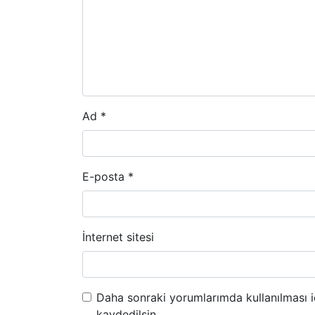
Ad
*
E-posta
*
İnternet sitesi
Daha sonraki yorumlarımda kullanılması i
kaydedilsin.