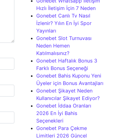
Gonebet Whatsapp İletişim
Hızlı İletişim İçin 7 Neden
Gonebet Canlı Tv Nasıl
İzlenir? Yılın En İyi Spor
Yayınları
Gonebet Slot Turnuvası
Neden Hemen
Katılmalısınız?
Gonebet Haftalık Bonus 3
Farklı Bonus Seçeneği
Gonebet Bahis Kuponu Yeni
Üyeler için Bonus Avantajları
Gonebet Şikayet Neden
Kullanıcılar Şikayet Ediyor?
Gonebet İddaa Oranları
2026 En İyi Bahis
Seçenekleri
Gonebet Para Çekme
Limitleri 2026 Güncel