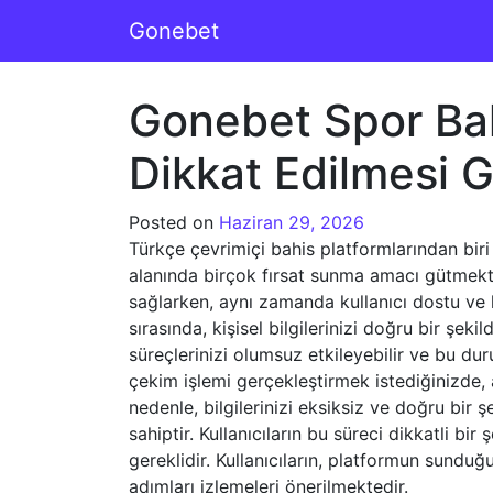
İçeriğe geç
Gonebet
Ana gezinti
Gonebet Spor Bah
Dikkat Edilmesi 
Posted on
Haziran 29, 2026
Türkçe çevrimiçi bahis platformlarından bir
alanında birçok fırsat sunma amacı gütmekt
sağlarken, aynı zamanda kullanıcı dostu ve hı
sırasında, kişisel bilgilerinizi doğru bir şe
süreçlerinizi olumsuz etkileyebilir ve bu dur
çekim işlemi gerçekleştirmek istediğinizde,
nedenle, bilgilerinizi eksiksiz ve doğru bir
sahiptir. Kullanıcıların bu süreci dikkatli bi
gereklidir. Kullanıcıların, platformun sunduğ
adımları izlemeleri önerilmektedir.