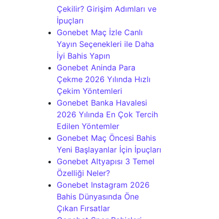
Çekilir? Girişim Adımları ve
İpuçları
Gonebet Maç İzle Canlı
Yayın Seçenekleri ile Daha
İyi Bahis Yapın
Gonebet Aninda Para
Çekme 2026 Yılında Hızlı
Çekim Yöntemleri
Gonebet Banka Havalesi
2026 Yılında En Çok Tercih
Edilen Yöntemler
Gonebet Maç Öncesi Bahis
Yeni Başlayanlar İçin İpuçları
Gonebet Altyapısı 3 Temel
Özelliği Neler?
Gonebet Instagram 2026
Bahis Dünyasında Öne
Çıkan Fırsatlar