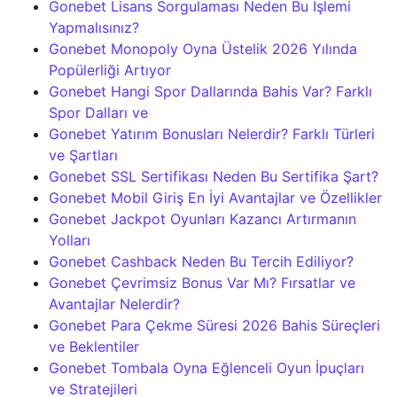
Gonebet Lisans Sorgulaması Neden Bu İşlemi
Yapmalısınız?
Gonebet Monopoly Oyna Üstelik 2026 Yılında
Popülerliği Artıyor
Gonebet Hangi Spor Dallarında Bahis Var? Farklı
Spor Dalları ve
Gonebet Yatırım Bonusları Nelerdir? Farklı Türleri
ve Şartları
Gonebet SSL Sertifikası Neden Bu Sertifika Şart?
Gonebet Mobil Giriş En İyi Avantajlar ve Özellikler
Gonebet Jackpot Oyunları Kazancı Artırmanın
Yolları
Gonebet Cashback Neden Bu Tercih Ediliyor?
Gonebet Çevrimsiz Bonus Var Mı? Fırsatlar ve
Avantajlar Nelerdir?
Gonebet Para Çekme Süresi 2026 Bahis Süreçleri
ve Beklentiler
Gonebet Tombala Oyna Eğlenceli Oyun İpuçları
ve Stratejileri