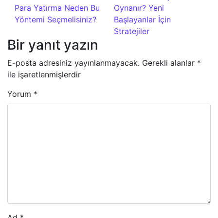
Para Yatırma Neden Bu
Oynanır? Yeni
Yöntemi Seçmelisiniz?
Başlayanlar İçin
Stratejiler
Bir yanıt yazın
E-posta adresiniz yayınlanmayacak.
Gerekli alanlar
*
ile işaretlenmişlerdir
Yorum
*
Ad
*