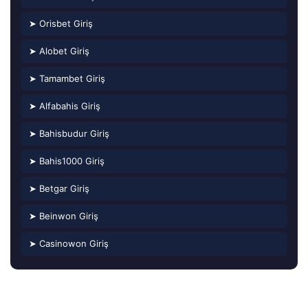
➤ Orisbet Giriş
➤ Alobet Giriş
➤ Tamambet Giriş
➤ Alfabahis Giriş
➤ Bahisbudur Giriş
➤ Bahis1000 Giriş
➤ Betgar Giriş
➤ Beinwon Giriş
➤ Casinowon Giriş