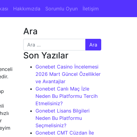
ikası
Hakkımızda
Sorumlu Oyun
İletişim
Ara
Arama:
Son Yazılar
Gonebet Casino İncelemesi
lenceli
2026 Mart Güncel Özellikler
dir.
ve Avantajlar
Gonebet Canlı Maç İzle
ap
Neden Bu Platformu Tercih
i
Etmelisiniz?
li
Gonebet Lisans Bilgileri
ızlı
Neden Bu Platformu
r
Seçmelisiniz?
neyim
Gonebet CMT Cüzdan İle