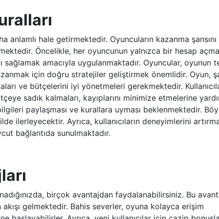
ralları
a anlamlı hale getirmektedir. Oyuncuların kazanma şansını
ekmektedir. Öncelikle, her oyuncunun yalnızca bir hesap açma
tamı sağlamak amacıyla uygulanmaktadır. Oyuncular, oyunun 
 Kazanmak için doğru stratejiler geliştirmek önemlidir. Oyun, 
maları ve bütçelerini iyi yönetmeleri gerekmektedir. Kullanıcıla
tçeye sadık kalmaları, kayıplarını minimize etmelerine yard
ilgileri paylaşması ve kurallara uyması beklenmektedir. Böy
de ilerleyecektir. Ayrıca, kullanıcıların deneyimlerini artırm
evcut bağlantıda sunulmaktadır.
ları
dığınızda, birçok avantajdan faydalanabilirsiniz. Bu avanta
n akışı gelmektedir. Bahis severler, oyuna kolayca erişim
aşlayabilirler. Ayrıca, yeni kullanıcılar için cazip bonusl