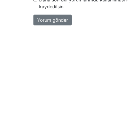
kaydedilsin.