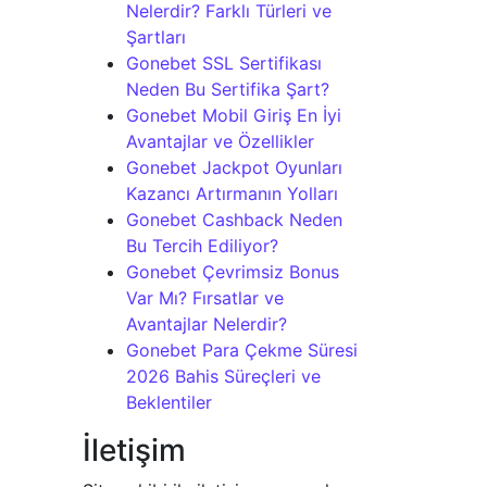
Nelerdir? Farklı Türleri ve
Şartları
Gonebet SSL Sertifikası
Neden Bu Sertifika Şart?
Gonebet Mobil Giriş En İyi
Avantajlar ve Özellikler
Gonebet Jackpot Oyunları
Kazancı Artırmanın Yolları
Gonebet Cashback Neden
Bu Tercih Ediliyor?
Gonebet Çevrimsiz Bonus
Var Mı? Fırsatlar ve
Avantajlar Nelerdir?
Gonebet Para Çekme Süresi
2026 Bahis Süreçleri ve
Beklentiler
İletişim