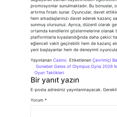
promosyonlar sunulmaktadır. Bu bonuslar, o
artırma fırsatı sunar. Oyuncular, davet ettik
hem arkadaşlarınızı davet ederek kazanç sağ
sunmuş olursunuz. Ayrıca, düzenli olarak ger
ortamda kendilerini göstermelerine olanak ta
platformlarla kıyaslandığında daha çekici hal
eğlenceli vakit geçirebilir hem de kazanç el
yeni başlayanlar hem de deneyimli oyuncula
Yayınlanan
Casino
Etiketlenen
Çevrimiçi Ba
Yazı dolaşımı
Gonebet Gates of Olympus Oyna 2026 M
Oyun Taktikleri
Bir yanıt yazın
E-posta adresiniz yayınlanmayacak.
Gerekli
Yorum
*