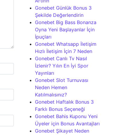
Artırın
Gonebet Günlük Bonus 3
Şekilde Değerlendirin
Gonebet Big Bass Bonanza
Oyna Yeni Başlayanlar İçin
İpuçları
Gonebet Whatsapp İletişim
Hızlı İletişim İçin 7 Neden
Gonebet Canlı Tv Nasıl
İzlenir? Yılın En İyi Spor
Yayınları
Gonebet Slot Turnuvası
Neden Hemen
Katılmalısınız?
Gonebet Haftalık Bonus 3
Farklı Bonus Seçeneği
Gonebet Bahis Kuponu Yeni
Üyeler için Bonus Avantajları
Gonebet Şikayet Neden