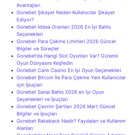
Avantajları
Gonebet Şikayet Neden Kullanıcılar Şikayet
Ediyor?
Gonebet İddaa Oranları 2026 En İyi Bahis
Seçenekleri
Gonebet Para Çekme Limitleri 2026 Güncel
Bilgiler ve Süreçler
Gonebet’da Hangi Slot Oyunları Var? Gizemli
Oyun Dünyasını Keşfedin
Gonebet Canlı Casino En İyi Oyun Seçenekleri
Gonebet Bitcoin İle Para Çekme Yeni Kullanıcılar
için İpuçları
Gonebet Sanal Bahis 2026 en İyi Oyun
Seçenekleri ve İpuçları
Gonebet Çevrim Şartları 2026 Mart Güncel
Bilgiler ve İpuçları
Gonebet Rakeback Nedir? Faydaları ve Kullanım
Alanları