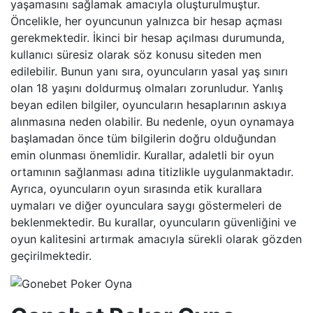
yaşamasını sağlamak amacıyla oluşturulmuştur.
Öncelikle, her oyuncunun yalnızca bir hesap açması
gerekmektedir. İkinci bir hesap açılması durumunda,
kullanıcı süresiz olarak söz konusu siteden men
edilebilir. Bunun yanı sıra, oyuncuların yasal yaş sınırı
olan 18 yaşını doldurmuş olmaları zorunludur. Yanlış
beyan edilen bilgiler, oyuncuların hesaplarının askıya
alınmasına neden olabilir. Bu nedenle, oyun oynamaya
başlamadan önce tüm bilgilerin doğru olduğundan
emin olunması önemlidir. Kurallar, adaletli bir oyun
ortamının sağlanması adına titizlikle uygulanmaktadır.
Ayrıca, oyuncuların oyun sırasında etik kurallara
uymaları ve diğer oyunculara saygı göstermeleri de
beklenmektedir. Bu kurallar, oyuncuların güvenliğini ve
oyun kalitesini artırmak amacıyla sürekli olarak gözden
geçirilmektedir.