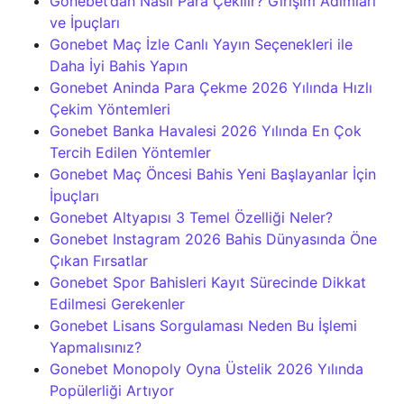
Gonebet’dan Nasıl Para Çekilir? Girişim Adımları
ve İpuçları
Gonebet Maç İzle Canlı Yayın Seçenekleri ile
Daha İyi Bahis Yapın
Gonebet Aninda Para Çekme 2026 Yılında Hızlı
Çekim Yöntemleri
Gonebet Banka Havalesi 2026 Yılında En Çok
Tercih Edilen Yöntemler
Gonebet Maç Öncesi Bahis Yeni Başlayanlar İçin
İpuçları
Gonebet Altyapısı 3 Temel Özelliği Neler?
Gonebet Instagram 2026 Bahis Dünyasında Öne
Çıkan Fırsatlar
Gonebet Spor Bahisleri Kayıt Sürecinde Dikkat
Edilmesi Gerekenler
Gonebet Lisans Sorgulaması Neden Bu İşlemi
Yapmalısınız?
Gonebet Monopoly Oyna Üstelik 2026 Yılında
Popülerliği Artıyor