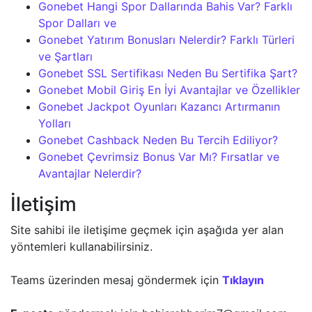
Gonebet Hangi Spor Dallarında Bahis Var? Farklı
Spor Dalları ve
Gonebet Yatırım Bonusları Nelerdir? Farklı Türleri
ve Şartları
Gonebet SSL Sertifikası Neden Bu Sertifika Şart?
Gonebet Mobil Giriş En İyi Avantajlar ve Özellikler
Gonebet Jackpot Oyunları Kazancı Artırmanın
Yolları
Gonebet Cashback Neden Bu Tercih Ediliyor?
Gonebet Çevrimsiz Bonus Var Mı? Fırsatlar ve
Avantajlar Nelerdir?
İletişim
Site sahibi ile iletişime geçmek için aşağıda yer alan
yöntemleri kullanabilirsiniz.
Teams üzerinden mesaj göndermek için
Tıklayın