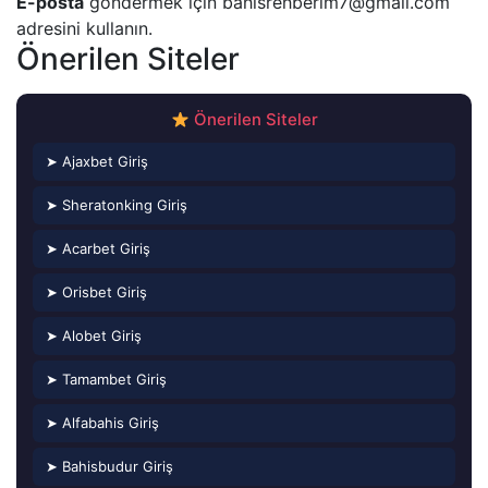
E-posta
göndermek için
bahisrehberim7@gmail.com
adresini kullanın.
Önerilen Siteler
Önerilen Siteler
➤ Ajaxbet Giriş
➤ Sheratonking Giriş
➤ Acarbet Giriş
➤ Orisbet Giriş
➤ Alobet Giriş
➤ Tamambet Giriş
➤ Alfabahis Giriş
➤ Bahisbudur Giriş