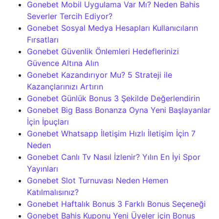
Gonebet Mobil Uygulama Var Mı? Neden Bahis
Severler Tercih Ediyor?
Gonebet Sosyal Medya Hesapları Kullanıcıların
Fırsatları
Gonebet Güvenlik Önlemleri Hedeflerinizi
Güvence Altına Alın
Gonebet Kazandırıyor Mu? 5 Strateji ile
Kazançlarınızı Artırın
Gonebet Günlük Bonus 3 Şekilde Değerlendirin
Gonebet Big Bass Bonanza Oyna Yeni Başlayanlar
İçin İpuçları
Gonebet Whatsapp İletişim Hızlı İletişim İçin 7
Neden
Gonebet Canlı Tv Nasıl İzlenir? Yılın En İyi Spor
Yayınları
Gonebet Slot Turnuvası Neden Hemen
Katılmalısınız?
Gonebet Haftalık Bonus 3 Farklı Bonus Seçeneği
Gonebet Bahis Kuponu Yeni Üyeler için Bonus