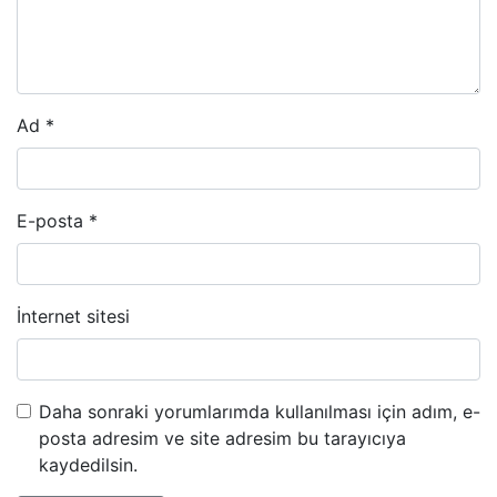
Ad
*
E-posta
*
İnternet sitesi
Daha sonraki yorumlarımda kullanılması için adım, e-
posta adresim ve site adresim bu tarayıcıya
kaydedilsin.