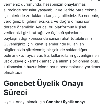
vermeniz durumunda, hesabınızın onaylanması
sürecinde sorunlar yaşayabilir ve ileride para çekme
işlemlerinde zorluklarla karşılaşabilirsiniz. Bu nedenle,
verdiğiniz bilgilerin eksiksiz ve doğru olması son
derece önemlidir. Ayrıca, bu platformun kişisel
verilerinizi gizli tuttuğu ve üçüncü şahıslarla
paylaşmadığı konusunda içinizi rahat tutabilirsiniz.
Güvenliğiniz için, kayıt işlemlerinde kullanılan
bilgilerinizin şifrelenmiş bir şekilde saklandığını
belirtmekte fayda var. Bu, kullanıcıların güvenliğini en
üst düzeye çıkarmak amacıyla alınmış bir önlem olup,
kullanıcıların huzur içinde oyun oynamalarına yardımcı
olmaktadır.
Gonebet Üyelik Onayı
Süreci
Üyelik onayı almak için
Gonebet üyelik onayı