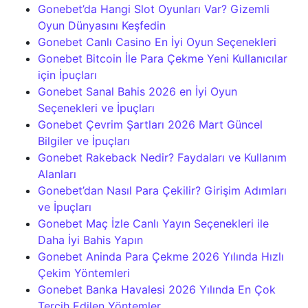
Gonebet’da Hangi Slot Oyunları Var? Gizemli
Oyun Dünyasını Keşfedin
Gonebet Canlı Casino En İyi Oyun Seçenekleri
Gonebet Bitcoin İle Para Çekme Yeni Kullanıcılar
için İpuçları
Gonebet Sanal Bahis 2026 en İyi Oyun
Seçenekleri ve İpuçları
Gonebet Çevrim Şartları 2026 Mart Güncel
Bilgiler ve İpuçları
Gonebet Rakeback Nedir? Faydaları ve Kullanım
Alanları
Gonebet’dan Nasıl Para Çekilir? Girişim Adımları
ve İpuçları
Gonebet Maç İzle Canlı Yayın Seçenekleri ile
Daha İyi Bahis Yapın
Gonebet Aninda Para Çekme 2026 Yılında Hızlı
Çekim Yöntemleri
Gonebet Banka Havalesi 2026 Yılında En Çok
Tercih Edilen Yöntemler