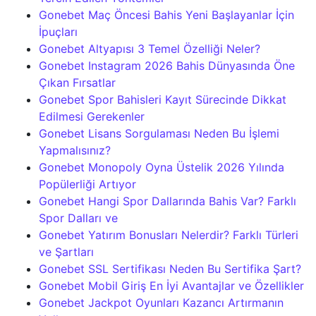
Gonebet Maç Öncesi Bahis Yeni Başlayanlar İçin
İpuçları
Gonebet Altyapısı 3 Temel Özelliği Neler?
Gonebet Instagram 2026 Bahis Dünyasında Öne
Çıkan Fırsatlar
Gonebet Spor Bahisleri Kayıt Sürecinde Dikkat
Edilmesi Gerekenler
Gonebet Lisans Sorgulaması Neden Bu İşlemi
Yapmalısınız?
Gonebet Monopoly Oyna Üstelik 2026 Yılında
Popülerliği Artıyor
Gonebet Hangi Spor Dallarında Bahis Var? Farklı
Spor Dalları ve
Gonebet Yatırım Bonusları Nelerdir? Farklı Türleri
ve Şartları
Gonebet SSL Sertifikası Neden Bu Sertifika Şart?
Gonebet Mobil Giriş En İyi Avantajlar ve Özellikler
Gonebet Jackpot Oyunları Kazancı Artırmanın