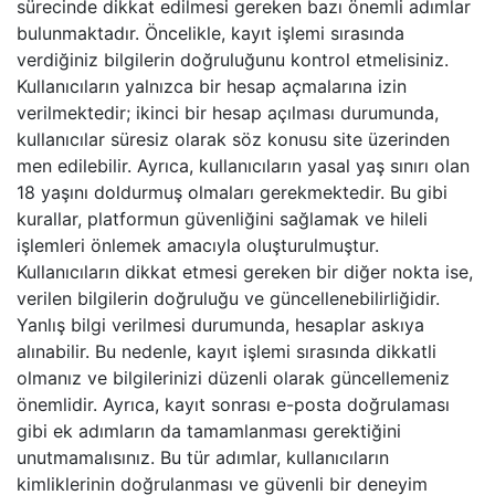
sürecinde dikkat edilmesi gereken bazı önemli adımlar
bulunmaktadır. Öncelikle, kayıt işlemi sırasında
verdiğiniz bilgilerin doğruluğunu kontrol etmelisiniz.
Kullanıcıların yalnızca bir hesap açmalarına izin
verilmektedir; ikinci bir hesap açılması durumunda,
kullanıcılar süresiz olarak söz konusu site üzerinden
men edilebilir. Ayrıca, kullanıcıların yasal yaş sınırı olan
18 yaşını doldurmuş olmaları gerekmektedir. Bu gibi
kurallar, platformun güvenliğini sağlamak ve hileli
işlemleri önlemek amacıyla oluşturulmuştur.
Kullanıcıların dikkat etmesi gereken bir diğer nokta ise,
verilen bilgilerin doğruluğu ve güncellenebilirliğidir.
Yanlış bilgi verilmesi durumunda, hesaplar askıya
alınabilir. Bu nedenle, kayıt işlemi sırasında dikkatli
olmanız ve bilgilerinizi düzenli olarak güncellemeniz
önemlidir. Ayrıca, kayıt sonrası e-posta doğrulaması
gibi ek adımların da tamamlanması gerektiğini
unutmamalısınız. Bu tür adımlar, kullanıcıların
kimliklerinin doğrulanması ve güvenli bir deneyim