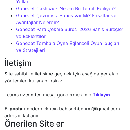
Yolları
Gonebet Cashback Neden Bu Tercih Ediliyor?
Gonebet Çevrimsiz Bonus Var Mı? Fırsatlar ve
Avantajlar Nelerdir?
Gonebet Para Çekme Süresi 2026 Bahis Süreçleri
ve Beklentiler
Gonebet Tombala Oyna Eğlenceli Oyun İpuçları
ve Stratejileri
İletişim
Site sahibi ile iletişime geçmek için aşağıda yer alan
yöntemleri kullanabilirsiniz.
Teams üzerinden mesaj göndermek için
Tıklayın
E-posta
göndermek için
bahisrehberim7@gmail.com
adresini kullanın.
Önerilen Siteler