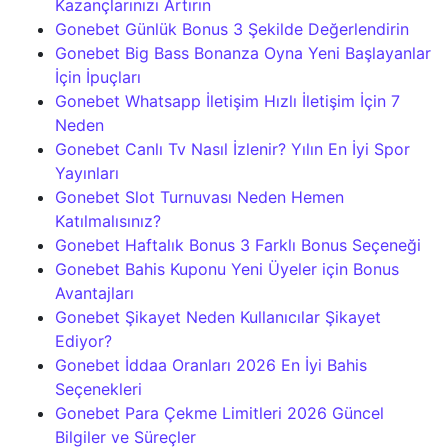
Kazançlarınızı Artırın
Gonebet Günlük Bonus 3 Şekilde Değerlendirin
Gonebet Big Bass Bonanza Oyna Yeni Başlayanlar
İçin İpuçları
Gonebet Whatsapp İletişim Hızlı İletişim İçin 7
Neden
Gonebet Canlı Tv Nasıl İzlenir? Yılın En İyi Spor
Yayınları
Gonebet Slot Turnuvası Neden Hemen
Katılmalısınız?
Gonebet Haftalık Bonus 3 Farklı Bonus Seçeneği
Gonebet Bahis Kuponu Yeni Üyeler için Bonus
Avantajları
Gonebet Şikayet Neden Kullanıcılar Şikayet
Ediyor?
Gonebet İddaa Oranları 2026 En İyi Bahis
Seçenekleri
Gonebet Para Çekme Limitleri 2026 Güncel
Bilgiler ve Süreçler