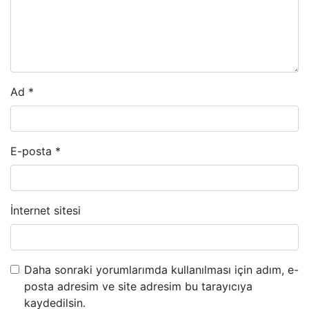
Ad
*
E-posta
*
İnternet sitesi
Daha sonraki yorumlarımda kullanılması için adım, e-
posta adresim ve site adresim bu tarayıcıya
kaydedilsin.