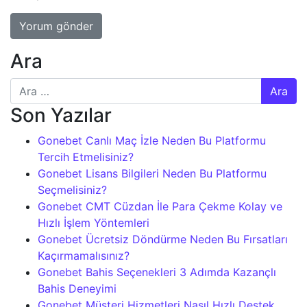
Ara
Arama:
Son Yazılar
Gonebet Canlı Maç İzle Neden Bu Platformu
Tercih Etmelisiniz?
Gonebet Lisans Bilgileri Neden Bu Platformu
Seçmelisiniz?
Gonebet CMT Cüzdan İle Para Çekme Kolay ve
Hızlı İşlem Yöntemleri
Gonebet Ücretsiz Döndürme Neden Bu Fırsatları
Kaçırmamalısınız?
Gonebet Bahis Seçenekleri 3 Adımda Kazançlı
Bahis Deneyimi
Gonebet Müşteri Hizmetleri Nasıl Hızlı Destek