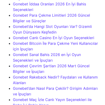
Gonebet İddaa Oranları 2026 En İyi Bahis
Seçenekleri
Gonebet Para Çekme Limitleri 2026 Güncel
Bilgiler ve Süreçler
Gonebet’da Hangi Slot Oyunları Var? Gizemli
Oyun Dünyasını Keşfedin
Gonebet Canlı Casino En İyi Oyun Seçenekleri
Gonebet Bitcoin İle Para Çekme Yeni Kullanıcılar
için İpuçları
Gonebet Sanal Bahis 2026 en İyi Oyun
Seçenekleri ve İpuçları
Gonebet Çevrim Şartları 2026 Mart Güncel
Bilgiler ve İpuçları
Gonebet Rakeback Nedir? Faydaları ve Kullanım
Alanları
Gonebet’dan Nasıl Para Çekilir? Girişim Adımları
ve İpuçları
Gonebet Maç İzle Canlı Yayın Seçenekleri ile