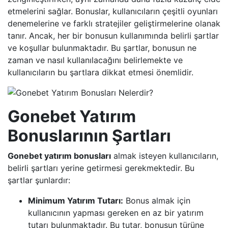
etmelerini sağlar. Bonuslar, kullanıcıların çeşitli oyunları
denemelerine ve farklı stratejiler geliştirmelerine olanak
tanır. Ancak, her bir bonusun kullanımında belirli şartlar
ve koşullar bulunmaktadır. Bu şartlar, bonusun ne
zaman ve nasıl kullanılacağını belirlemekte ve
kullanıcıların bu şartlara dikkat etmesi önemlidir.
Gonebet Yatırım
Bonuslarının Şartları
Gonebet yatırım bonusları
almak isteyen kullanıcıların,
belirli şartları yerine getirmesi gerekmektedir. Bu
şartlar şunlardır:
Minimum Yatırım Tutarı:
Bonus almak için
kullanıcının yapması gereken en az bir yatırım
tutarı bulunmaktadır. Bu tutar, bonusun türüne