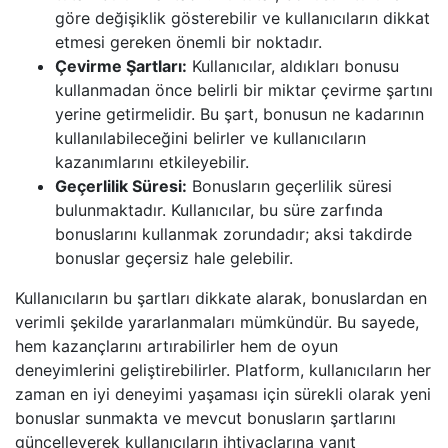
göre değişiklik gösterebilir ve kullanıcıların dikkat
etmesi gereken önemli bir noktadır.
Çevirme Şartları:
Kullanıcılar, aldıkları bonusu
kullanmadan önce belirli bir miktar çevirme şartını
yerine getirmelidir. Bu şart, bonusun ne kadarının
kullanılabileceğini belirler ve kullanıcıların
kazanımlarını etkileyebilir.
Geçerlilik Süresi:
Bonusların geçerlilik süresi
bulunmaktadır. Kullanıcılar, bu süre zarfında
bonuslarını kullanmak zorundadır; aksi takdirde
bonuslar geçersiz hale gelebilir.
Kullanıcıların bu şartları dikkate alarak, bonuslardan en
verimli şekilde yararlanmaları mümkündür. Bu sayede,
hem kazançlarını artırabilirler hem de oyun
deneyimlerini geliştirebilirler. Platform, kullanıcıların her
zaman en iyi deneyimi yaşaması için sürekli olarak yeni
bonuslar sunmakta ve mevcut bonusların şartlarını
güncelleyerek kullanıcıların ihtiyaçlarına yanıt