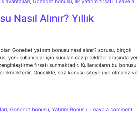
is avantajları
,
Gonebet bonusu
,
ilk yatırım fırsatı
Leave a
 Mı? 5 Kazanma Şansı Sunan Teklifler
 Nasıl Alınır? Yıllık
 olan Gonebet yatırım bonusu nasıl alınır? sorusu, birçok
 yeni kullanıcılar için sunulan cazip teklifler arasında yer
nginleştirme fırsatı sunmaktadır. Kullanıcıların bu bonusu
i gerekmektedir. Öncelikle, söz konusu siteye üye olmanız ve
nusu Nasıl Alınır? Yıllık İhtiyaçlarınızı
on 
ları
,
Gonebet bonusu
,
Yatırım Bonusu
Leave a comment