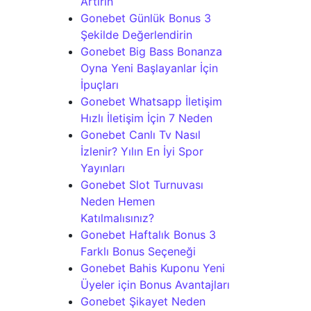
Artırın
Gonebet Günlük Bonus 3
Şekilde Değerlendirin
Gonebet Big Bass Bonanza
Oyna Yeni Başlayanlar İçin
İpuçları
Gonebet Whatsapp İletişim
Hızlı İletişim İçin 7 Neden
Gonebet Canlı Tv Nasıl
İzlenir? Yılın En İyi Spor
Yayınları
Gonebet Slot Turnuvası
Neden Hemen
Katılmalısınız?
Gonebet Haftalık Bonus 3
Farklı Bonus Seçeneği
Gonebet Bahis Kuponu Yeni
Üyeler için Bonus Avantajları
Gonebet Şikayet Neden