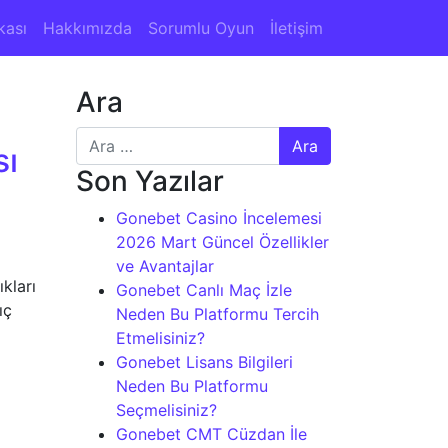
ikası
Hakkımızda
Sorumlu Oyun
İletişim
Ara
Arama:
sı
Son Yazılar
Gonebet Casino İncelemesi
2026 Mart Güncel Özellikler
ve Avantajlar
ıkları
Gonebet Canlı Maç İzle
ıç
Neden Bu Platformu Tercih
Etmelisiniz?
Gonebet Lisans Bilgileri
Neden Bu Platformu
Seçmelisiniz?
Gonebet CMT Cüzdan İle